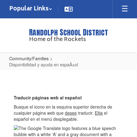
Skip
Popular Links
to
main
content
Randolph School District
Home of the Rockets
Community/Families
Disponibilidad y ayuda en espaÃ±ol
Disponibilidad
y
ayuda
Traducir páginas web al español
en
Busque el icono en la esquina superior derecha de
espaÃ±ol
cualquier página web que
desee
traducir.
Elija
el
español en el menú desplegable.